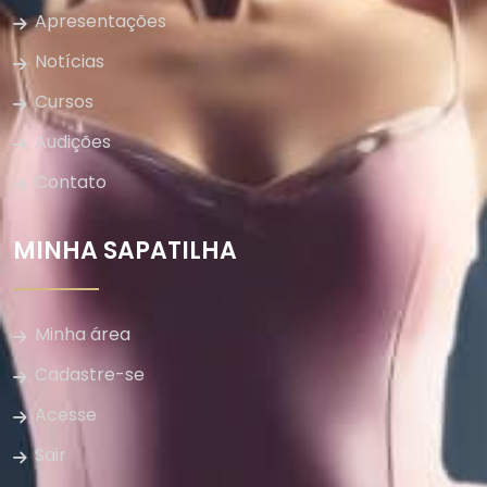
Apresentações
Notícias
Cursos
Audições
Contato
MINHA SAPATILHA
Minha área
Cadastre-se
Acesse
Sair