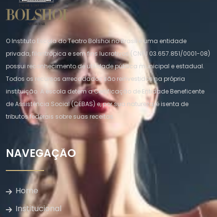
O Instituto Escola do Teatro Bolshoi no Brasil é uma entidade
privada, filantrópica e sem fins lucrativos (CNPJ 03.657.851/0001-08)
possui reconhecimento de utilidade pública municipal e estadual.
Todos os recursos arrecadados são reinvestidos na própria
instituição. A escola detém a Certificação de Entidade Beneficente
de Assistência Social (CEBAS) e, por sua natureza, é isenta de
tributos federais sobre suas receitas.
NAVEGAÇÃO
Home
Institucional