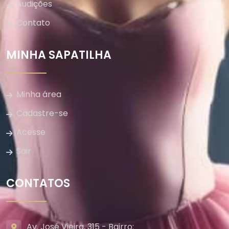
Audições
Contato
MINHA SAPATILHA
Minha área
Cadastre-se
Acesse
Sair
CONTATOS
Av. José Vieira, 315 - Bairro: