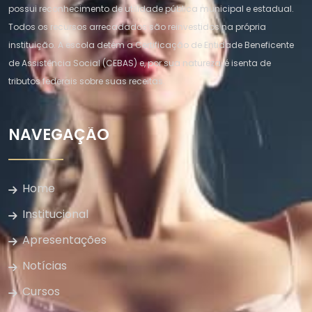
possui reconhecimento de utilidade pública municipal e estadual.
Todos os recursos arrecadados são reinvestidos na própria
instituição. A escola detém a Certificação de Entidade Beneficente
de Assistência Social (CEBAS) e, por sua natureza, é isenta de
tributos federais sobre suas receitas.
NAVEGAÇÃO
Home
Institucional
Apresentações
Notícias
Cursos