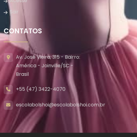
Acesse
Sair
CONTATOS
Av. José Vieira, 315 - Bairro:
América - Joinville/SC -
Brasil
+55 (47) 3422-4070
escolabolshoi@escolabolshoi.com.br