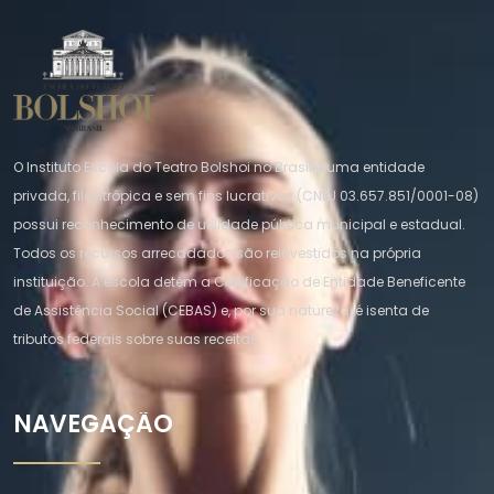
O Instituto Escola do Teatro Bolshoi no Brasil é uma entidade
privada, filantrópica e sem fins lucrativos (CNPJ 03.657.851/0001-08)
possui reconhecimento de utilidade pública municipal e estadual.
Todos os recursos arrecadados são reinvestidos na própria
instituição. A escola detém a Certificação de Entidade Beneficente
de Assistência Social (CEBAS) e, por sua natureza, é isenta de
tributos federais sobre suas receitas.
NAVEGAÇÃO