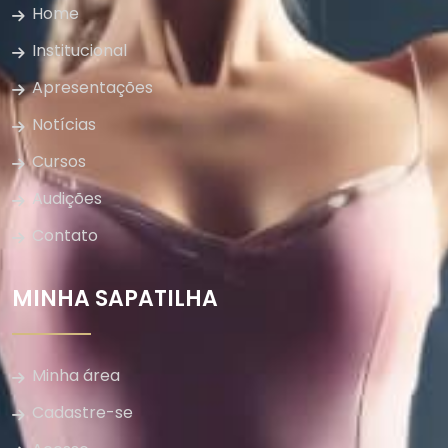
Home
Institucional
Apresentações
Notícias
Cursos
Audições
Contato
MINHA SAPATILHA
Minha área
Cadastre-se