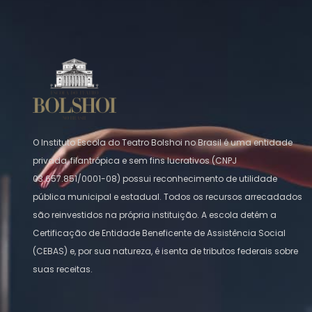
O Instituto Escola do Teatro Bolshoi no Brasil é uma entidade
privada, filantrópica e sem fins lucrativos (CNPJ
03.657.851/0001-08) possui reconhecimento de utilidade
pública municipal e estadual. Todos os recursos arrecadados
são reinvestidos na própria instituição. A escola detém a
Certificação de Entidade Beneficente de Assistência Social
(CEBAS) e, por sua natureza, é isenta de tributos federais sobre
suas receitas.