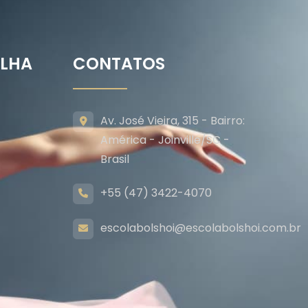
ILHA
CONTATOS
Av. José Vieira, 315 - Bairro:
América - Joinville/SC -
Brasil
+55 (47) 3422-4070
escolabolshoi@escolabolshoi.com.br