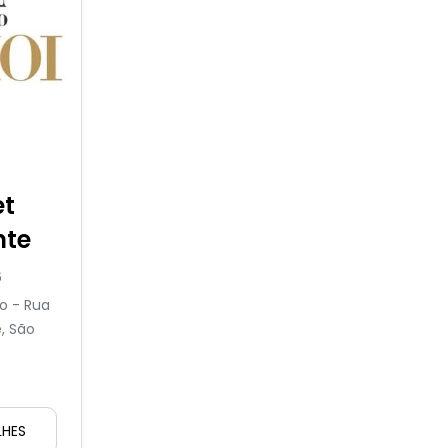
et
nte
6
o - Rua
e, São
LHES