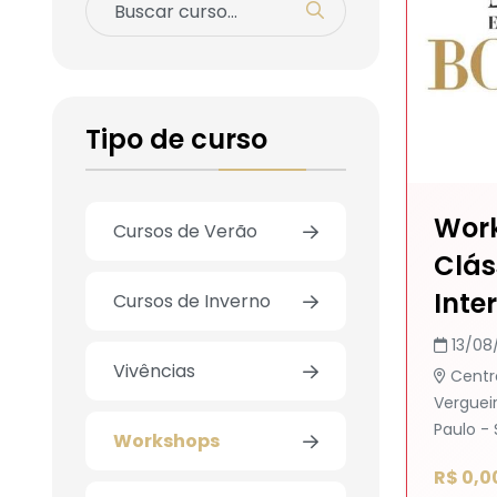
Tipo de curso
Work
Cursos de Verão
Clás
Inte
Cursos de Inverno
13/08
Vivências
Centr
Vergueir
Paulo - 
Workshops
R$ 0,0