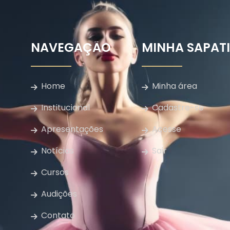
NAVEGAÇÃO
MINHA SAPAT
Home
Minha área
Institucional
Cadastre-se
Apresentações
Acesse
Notícias
Sair
Cursos
Audições
Contato