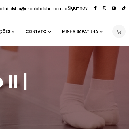
Siga-nos:
colabolshoi@escolabolshoi.com.br
ÇÕES
CONTATO
MINHA SAPATILHA
II |