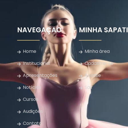
NAVEGAÇÃO
MINHA SAPAT
Home
Minha área
Institucional
Cadastre-se
Apresentações
Acesse
Notícias
Sair
Cursos
Audições
Contato