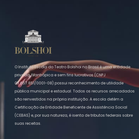
O Instituto Escola do Teatro Bolshoi no Brasil é uma entidade
privada, filantrópica e sem fins lucrativos (CNPJ
03.657.851/0001-08) possui reconhecimento de utilidade
pública municipal e estadual. Todos os recursos arrecadados
são reinvestidos na própria instituição. A escola detém a
Certificação de Entidade Beneficente de Assistência Social
(CEBAS) e, por sua natureza, é isenta de tributos federais sobre
suas receitas.