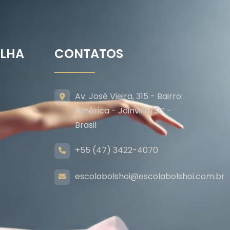
ILHA
CONTATOS
Av. José Vieira, 315 - Bairro:
América - Joinville/SC -
Brasil
+55 (47) 3422-4070
escolabolshoi@escolabolshoi.com.br