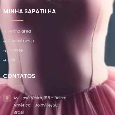
MINHA SAPATILHA
Minha área
Cadastre-se
Acesse
Sair
CONTATOS
Av. José Vieira, 315 - Bairro:
América - Joinville/SC -
Brasil