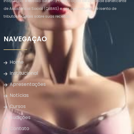
instituição. A escola detém a Certificação de Entidade Beneficente
de Assistência Social (CEBAS) e, por sua natureza, é isenta de
tributos federais sobre suas receitas.
NAVEGAÇÃO
Home
Institucional
Apresentações
Notícias
Cursos
Audições
Contato