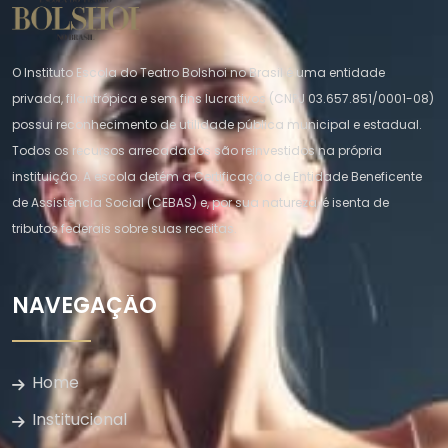
O Instituto Escola do Teatro Bolshoi no Brasil é uma entidade
privada, filantrópica e sem fins lucrativos (CNPJ 03.657.851/0001-08)
possui reconhecimento de utilidade pública municipal e estadual.
Todos os recursos arrecadados são reinvestidos na própria
instituição. A escola detém a Certificação de Entidade Beneficente
de Assistência Social (CEBAS) e, por sua natureza, é isenta de
tributos federais sobre suas receitas.
NAVEGAÇÃO
Home
Institucional