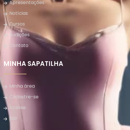
Apresentações
Notícias
Cursos
Audições
Contato
MINHA SAPATILHA
Minha área
Cadastre-se
Acesse
Sair