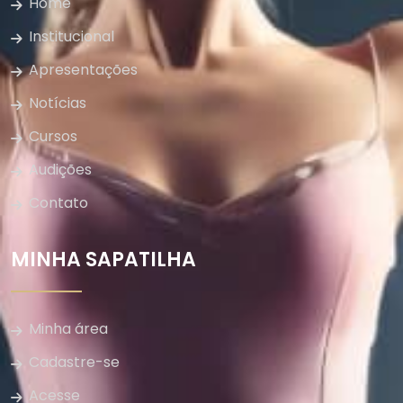
Home
Institucional
Apresentações
Notícias
Cursos
Audições
Contato
MINHA SAPATILHA
Minha área
Cadastre-se
Acesse