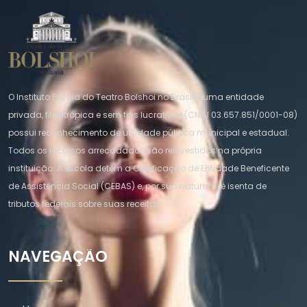
O Instituto Escola do Teatro Bolshoi no Brasil é uma entidade
privada, filantrópica e sem fins lucrativos (CNPJ 03.657.851/0001-08)
possui reconhecimento de utilidade pública municipal e estadual.
Todos os recursos arrecadados são reinvestidos na própria
instituição. A escola detém a Certificação de Entidade Beneficente
de Assistência Social (CEBAS) e, por sua natureza, é isenta de
tributos federais sobre suas receitas.
NAVEGAÇÃO