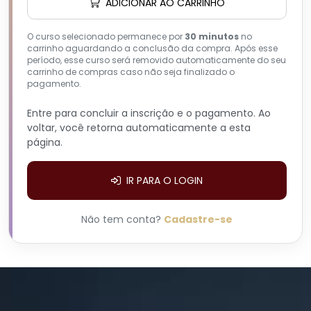
ADICIONAR AO CARRINHO
O curso selecionado permanece por
30 minutos
no
carrinho aguardando a conclusão da compra. Após esse
período, esse curso será removido automaticamente do seu
carrinho de compras caso não seja finalizado o
pagamento.
Entre para concluir a inscrição e o pagamento. Ao
voltar, você retorna automaticamente a esta
página.
IR PARA O LOGIN
Não tem conta?
Cadastre-se