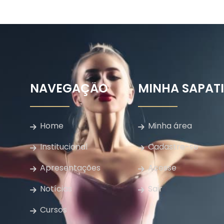
NAVEGAÇÃO
MINHA SAPAT
Home
Minha área
Institucional
Cadastre-se
Apresentações
Acesse
Notícias
Sair
Cursos