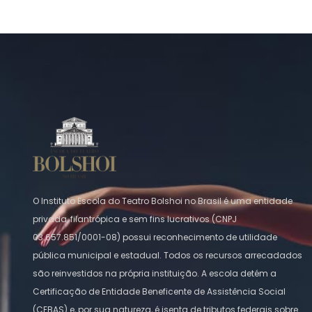
O Instituto Escola do Teatro Bolshoi no Brasil é uma entidade
privada, filantrópica e sem fins lucrativos (CNPJ
03.657.851/0001-08) possui reconhecimento de utilidade
pública municipal e estadual. Todos os recursos arrecadados
são reinvestidos na própria instituição. A escola detém a
Certificação de Entidade Beneficente de Assistência Social
(CEBAS) e, por sua natureza, é isenta de tributos federais sobre