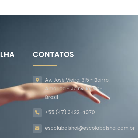
ILHA
CONTATOS
Av. José Vieira, 315 - Bairro:
América - Joinville/SC -
Brasil
+55 (47) 3422-4070
escolabolshoi@escolabolshoi.com.br