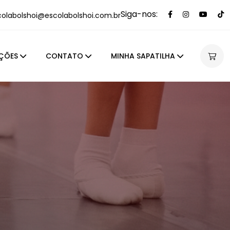
Siga-nos:
colabolshoi@escolabolshoi.com.br
ÇÕES
CONTATO
MINHA SAPATILHA