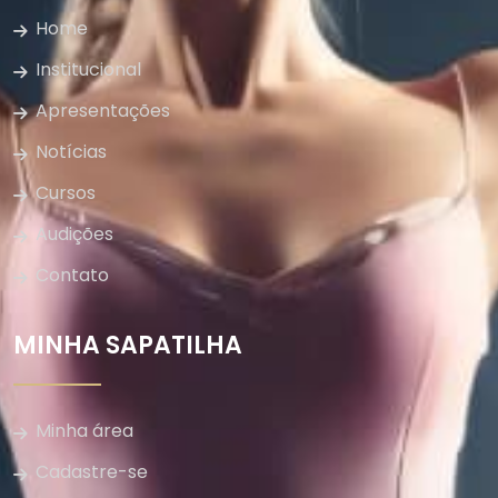
Home
Institucional
Apresentações
Notícias
Cursos
Audições
Contato
MINHA SAPATILHA
Minha área
Cadastre-se