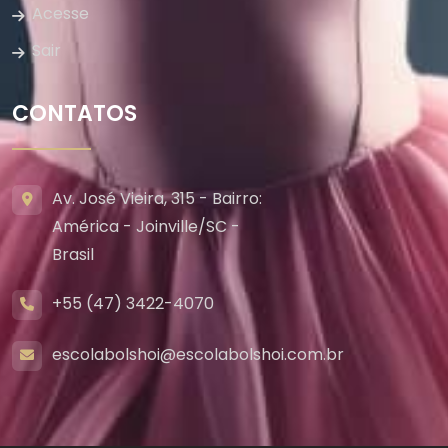
Acesse
Sair
CONTATOS
Av. José Vieira, 315 - Bairro:
América - Joinville/SC -
Brasil
+55 (47) 3422-4070
escolabolshoi@escolabolshoi.com.br