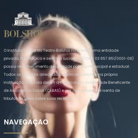
O Instituto Escola do Teatro Bolshoi no Brasil é uma entidade
privada, filantrópica e sem fins lucrativos (CNPJ 03.657.851/0001-08)
possui reconhecimento de utilidade pública municipal e estadual.
Todos os recursos arrecadados são reinvestidos na própria
instituição. A escola detém a Certificação de Entidade Beneficente
de Assistência Social (CEBAS) e, por sua natureza, é isenta de
tributos federais sobre suas receitas.
NAVEGAÇÃO