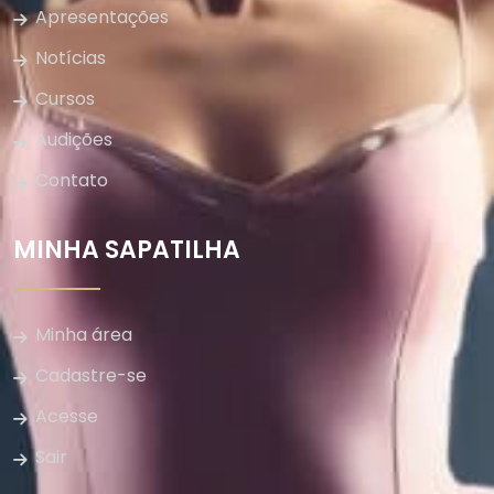
Apresentações
Notícias
Cursos
Audições
Contato
MINHA SAPATILHA
Minha área
Cadastre-se
Acesse
Sair