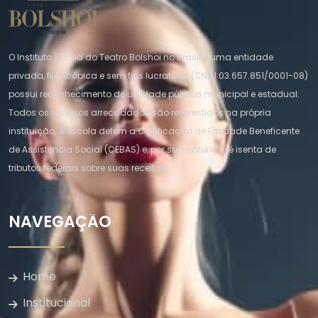
O Instituto Escola do Teatro Bolshoi no Brasil é uma entidade
privada, filantrópica e sem fins lucrativos (CNPJ 03.657.851/0001-08)
possui reconhecimento de utilidade pública municipal e estadual.
Todos os recursos arrecadados são reinvestidos na própria
instituição. A escola detém a Certificação de Entidade Beneficente
de Assistência Social (CEBAS) e, por sua natureza, é isenta de
tributos federais sobre suas receitas.
NAVEGAÇÃO
Home
Institucional