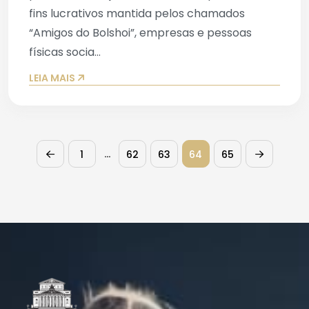
fins lucrativos mantida pelos chamados
“Amigos do Bolshoi”, empresas e pessoas
físicas socia...
LEIA MAIS
…
1
62
63
64
65